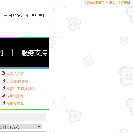
126
年
8
月
8
日
星期六
12
:
05
PM
锐普抗光幕
EPSON投影机
爱普生工程投影机
深圳投影机
深圳投影幕