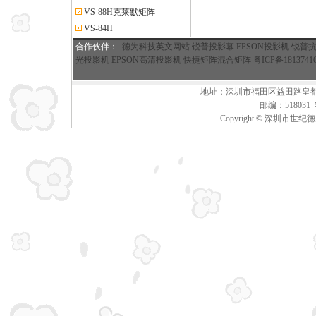
VS-88H克莱默矩阵
VS-84H
合作伙伴
：
德为科技英文网站
锐普投影幕
EPSON投影机
锐普
光投影机
EPSON高清投影机
快捷矩阵混合矩阵
粤ICP备1813741
地址：深圳市福田区益田路皇都广场A座
邮编：51803
Copyright © 深圳市