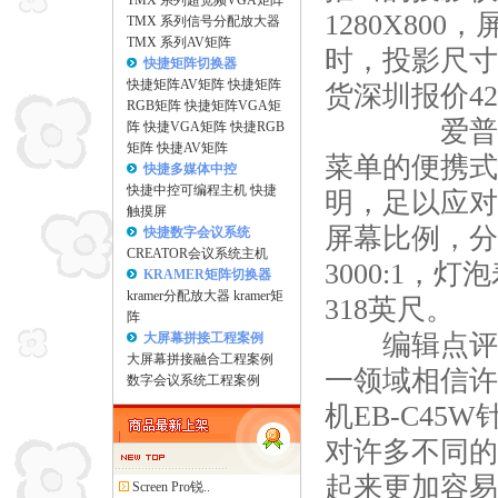
TMX 系列超宽频VGA矩阵
1280X800
TMX 系列信号分配放大器
TMX 系列AV矩阵
时，投影尺寸
快捷矩阵切换器
快捷矩阵AV矩阵
快捷矩阵
货深圳报价4
RGB矩阵
快捷矩阵VGA矩
爱普生投影
阵
快捷VGA矩阵
快捷RGB
矩阵
快捷AV矩阵
菜单的便携式
快捷多媒体中控
快捷中控可编程主机
快捷
明，足以应对
触摸屏
屏幕比例，分辨
快捷数字会议系统
CREATOR会议系统主机
3000:1，
KRAMER矩阵切换器
kramer分配放大器
kramer矩
318英尺。
阵
编辑点评：
大屏幕拼接工程案例
大屏幕拼接融合工程案例
一领域相信许
数字会议系统工程案例
机EB-C45
对许多不同的
起来更加容易
Screen Pro锐..