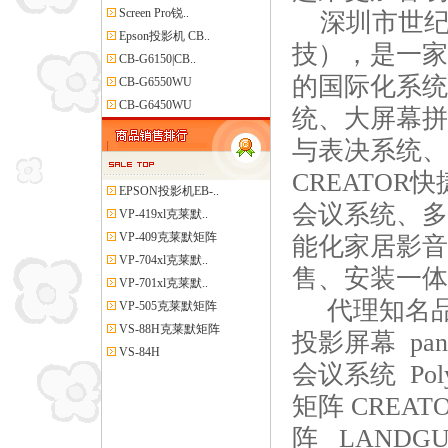
Screen Pro锐..
深圳市
世
Epson投影机 CB..
技），是一家
CB-G6150|CB..
的国际化
系统
CB-G6550WU
CB-G6450WU
统、大屏幕拼
与表决系统、
CREATOR
EPSON投影机EB-..
会议系统、多
VP-419xl克莱默..
VP-409克莱默矩阵
能化
家居
影音
VP-704xl克莱默..
售、安装一体
VP-701xl克莱默..
代理知名品牌
VP-505克莱默矩阵
VS-88H克莱默矩阵
投影屏幕 pan
VS-84H
会议系统 Pol
矩阵
CREAT
阵
LANDG