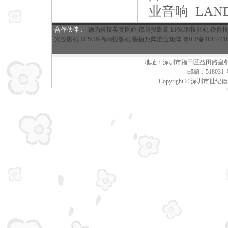
业
音响 LA
合作伙伴
：
德为科技英文网站
锐普投影幕
EPSON投影机
锐普
光投影机
EPSON高清投影机
快捷矩阵混合矩阵
粤ICP备1813741
地址：深圳市福田区益田路皇都广场A座
邮编：51803
Copyright © 深圳市