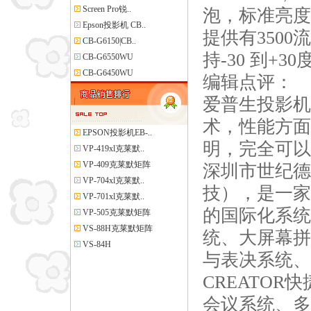
Screen Pro锐..
泡，标准亮度
Epson投影机 CB..
提供有3500
CB-G6150|CB..
持-30 到+
CB-G6550WU
CB-G6450WU
编辑点评：
爱普生投影机
术，性能方面
EPSON投影机EB-..
明，完全可以
VP-419xl克莱默..
VP-409克莱默矩阵
深圳市世纪德
VP-704xl克莱默..
技），是一家
VP-701xl克莱默..
的国际化系统
VP-505克莱默矩阵
VS-88H克莱默矩阵
统、大屏幕拼
VS-84H
与表决系统、
CREATOR
会议系统、多