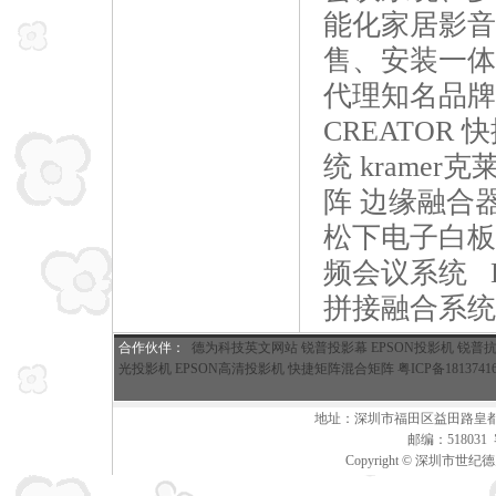
能化
家居
影音
售、安装一体
代理知名品牌
CREATOR 
统
kramer
阵 边缘融合
松下电子白板 T
频会议系统
拼接融合系统
合作伙伴
：
德为科技英文网站
锐普投影幕
EPSON投影机
锐普
光投影机
EPSON高清投影机
快捷矩阵混合矩阵
粤ICP备1813741
地址：深圳市福田区益田路皇都广场A座
邮编：51803
Copyright © 深圳市