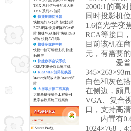
TMX 系列超宽频VGA矩阵
2000:1
TMX 系列信号分配放大器
TMX 系列AV矩阵
同时投影机位
快捷矩阵切换器
快捷矩阵AV矩阵
快捷矩阵
1.6倍光学
RGB矩阵
快捷矩阵VGA矩
RCA等接口
阵
快捷VGA矩阵
快捷RGB
矩阵
快捷AV矩阵
目前该机在商
快捷多媒体中控
快捷中控可编程主机
快捷
元，有需要的
触摸屏
爱普
快捷数字会议系统
CREATOR会议系统主机
345×263×
KRAMER矩阵切换器
kramer分配放大器
kramer矩
白色和灰色搭
阵
在侧边，颇具
大屏幕拼接工程案例
大屏幕拼接融合工程案例
VGA、复合视
数字会议系统工程案例
口，支持高清
内置有0.6
1024×768
Screen Pro锐..