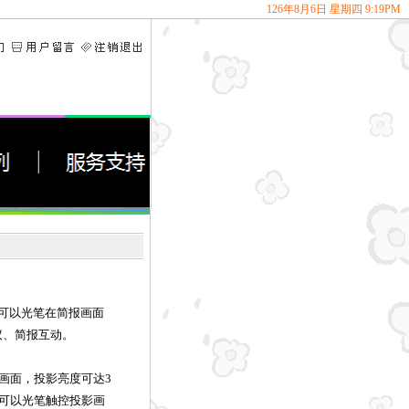
126
年
8
月
6
日
星期四
9
:
19
PM
能，可以光笔在简报画面
议、简报互动。
吋画面，投影亮度可达3
者可以光笔触控投影画