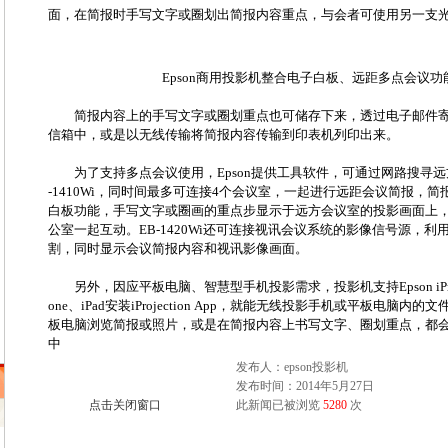
面，在简报时手写文字或圈划出简报内容重点，与会者可使用另一支
Epson商用投影机整合电子白板、远距多点会议功
简报内容上的手写文字或圈划重点也可储存下来，透过电子邮件寄
信箱中，或是以无线传输将简报内容传输到印表机列印出来。
为了支持多点会议使用，Epson提供工具软件，可通过网路搜寻远
-1410Wi，同时间最多可连接4个会议室，一起进行远距会议简报，
白板功能，手写文字或圈画的重点步显示于远方会议室的投影画面上
公室一起互动。EB-1420Wi还可连接视讯会议系统的影像信号源，
割，同时显示会议简报内容和视讯影像画面。
另外，因应平板电脑、智慧型手机投影需求，投影机支持Epson iProje
one、iPad安装iProjection App，就能无线投影手机或平板电脑内
板电脑浏览简报或照片，或是在简报内容上书写文字、圈划重点，都
中
发布人：epson投影机
发布时间：2014年5月27日
点击关闭窗口
此新闻已被浏览
5280
次