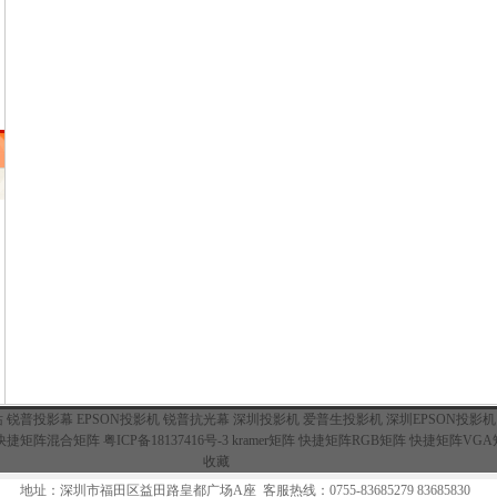
站
锐普投影幕
EPSON投影机
锐普抗光幕
深圳投影机
爱普生投影机
深圳EPSON投影机
快捷矩阵混合矩阵
粤ICP备18137416号-3
kramer矩阵
快捷矩阵RGB矩阵
快捷矩阵VGA
收藏
地址：深圳市福田区益田路皇都广场A座 客服热线：0755-83685279 83685830