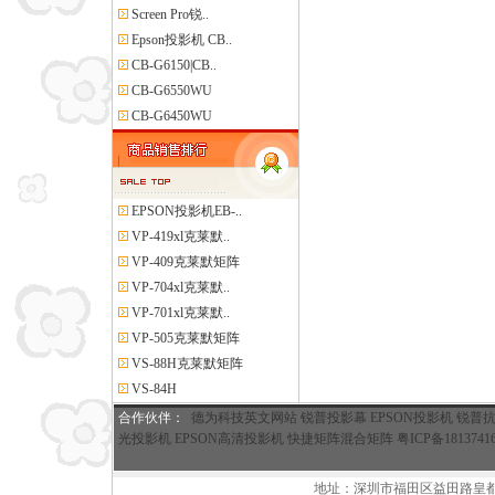
Screen Pro锐..
Epson投影机 CB..
CB-G6150|CB..
CB-G6550WU
CB-G6450WU
EPSON投影机EB-..
VP-419xl克莱默..
VP-409克莱默矩阵
VP-704xl克莱默..
VP-701xl克莱默..
VP-505克莱默矩阵
VS-88H克莱默矩阵
VS-84H
合作伙伴
：
德为科技英文网站
锐普投影幕
EPSON投影机
锐普
光投影机
EPSON高清投影机
快捷矩阵混合矩阵
粤ICP备1813741
地址：深圳市福田区益田路皇都广场A座