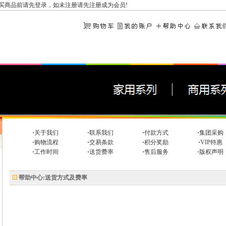
买商品前请先
登录
，如未注册请先
注册成为会员
!
·
关于我们
·
联系我们
·
付款方式
·
集团采购
·
购物流程
·
交易条款
·
积分奖励
·
VIP特惠
·
工作时间
·
送货费率
·
售后服务
·
版权声明
帮助中心:送货方式及费率