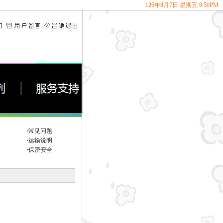
126
年
8
月
7
日
星期五
9
:
50
PM
·
常见问题
·
运输说明
·
保密安全