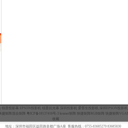
站
锐普投影幕
EPSON投影机
锐普抗光幕
深圳投影机
爱普生投影机
深圳EPSON投影机
快捷矩阵混合矩阵
粤ICP备18137416号-3
kramer矩阵
快捷矩阵RGB矩阵
快捷矩阵VGA
收藏
地址：深圳市福田区益田路皇都广场A座 客服热线：0755-83685279 83685830