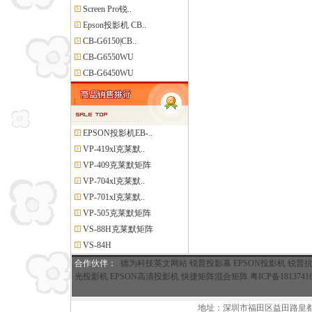
Screen Pro锐..
Epson投影机 CB..
CB-G6150|CB..
CB-G6550WU
CB-G6450WU
EPSON投影机EB-..
VP-419xl克莱默..
VP-409克莱默矩阵
VP-704xl克莱默..
VP-701xl克莱默..
VP-505克莱默矩阵
VS-88H克莱默矩阵
VS-84H
合作伙伴
：
德为科技英文网站
锐普投影幕
EPSON投影机
锐普
光投影机
EPSON高清投影机
快捷矩阵混合矩阵
粤ICP备1813741
地址：深圳市福田区益田路皇都广场A座