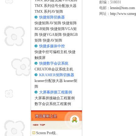
TMX 系列超宽频VGA矩阵
邮编：518031
TMX 系列信号分配放大器
电邮：
lennin@tom.com
TMX 系列AV矩阵
网址：
http://www.szme
快捷矩阵切换器
快捷矩阵AV矩阵
快捷矩阵
RGB矩阵
快捷矩阵VGA矩
阵
快捷VGA矩阵
快捷RGB
矩阵
快捷AV矩阵
快捷多媒体中控
快捷中控可编程主机
快捷
触摸屏
快捷数字会议系统
CREATOR会议系统主机
KRAMER矩阵切换器
kramer分配放大器
kramer矩
阵
大屏幕拼接工程案例
大屏幕拼接融合工程案例
数字会议系统工程案例
Screen Pro锐..