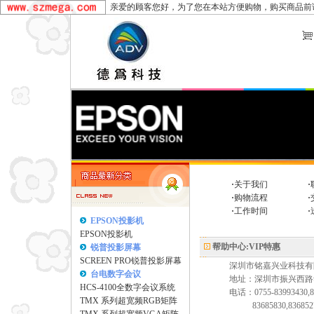
亲爱的顾客您好，为了您在本站方便购物，购买商品前
·
关于我们
·
·
购物流程
·
·
工作时间
·
EPSON投影机
EPSON投影机
帮助中心:VIP特惠
锐普投影屏幕
SCREEN PRO锐普投影屏幕
深圳市铭嘉兴业科技有
台电数字会议
地址：深圳市振兴西路华
HCS-4100全数字会议系统
电话：0755-83993430,8
TMX 系列超宽频RGB矩阵
83685830,836852